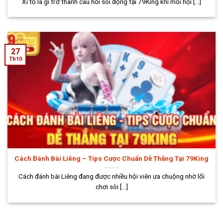
Xì tố là gì trở thành câu hỏi sôi động tại 79King khi mỗi hội [...]
27
Th10
Cách Đánh Bài Liêng – Tips Cược Chuẩn Dễ Thắng Tại 79King
Cách đánh bài Liêng đang được nhiều hội viên ưa chuộng nhờ lối
chơi sôi [...]