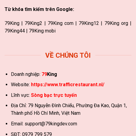
Từ khóa tìm kiếm trên Google:
79King | 79King2 | 79King com | 79King12 | 79King org |
79King44 | 79King mobi
VỀ CHÚNG TÔI
Doanh nghiệp:
79
King
Website:
https://www.trafficrestaurant.nl/
Lĩnh vực:
Sòng bạc trực tuyến
Địa Chỉ: 79 Nguyễn Đình Chiểu, Phường Đa Kao, Quận 1,
Thành phố Hồ Chí Minh, Việt Nam
Email:
support@79kingdev.com
SĐT: 0979 799 579