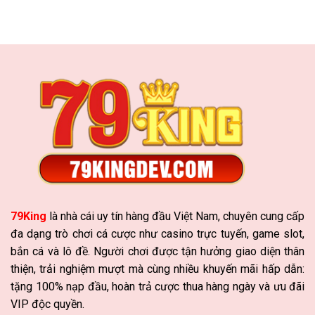
79King
là nhà cái uy tín hàng đầu Việt Nam, chuyên cung cấp
đa dạng trò chơi cá cược như casino trực tuyến, game slot,
bắn cá và lô đề. Người chơi được tận hưởng giao diện thân
thiện, trải nghiệm mượt mà cùng nhiều khuyến mãi hấp dẫn:
tặng 100% nạp đầu, hoàn trả cược thua hàng ngày và ưu đãi
VIP độc quyền.