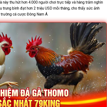
 này thu hút hơn 4.000 người chơi trực tiếp và hàng trăm nghìn
hu trung bình đạt hơn 2 triệu USD mỗi tháng, cho thấy sức ảnh
 trường cá cược Đông Nam Á.