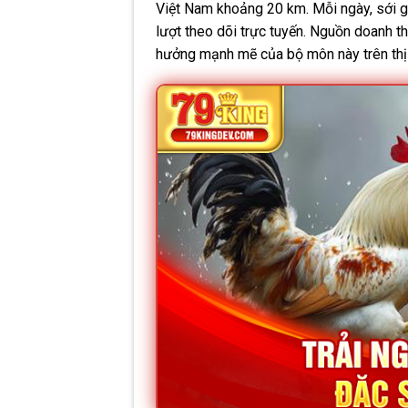
Việt Nam khoảng 20 km. Mỗi ngày, sới gà
lượt theo dõi trực tuyến. Nguồn doanh t
hưởng mạnh mẽ của bộ môn này trên thị