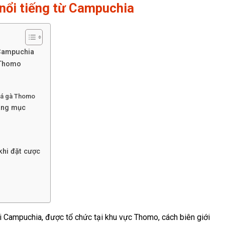
nổi tiếng từ Campuchia
 Campuchia
i Thomo
 đá gà Thomo
hạng mục
khi đặt cược
i Campuchia, được tổ chức tại khu vực Thomo, cách biên giới