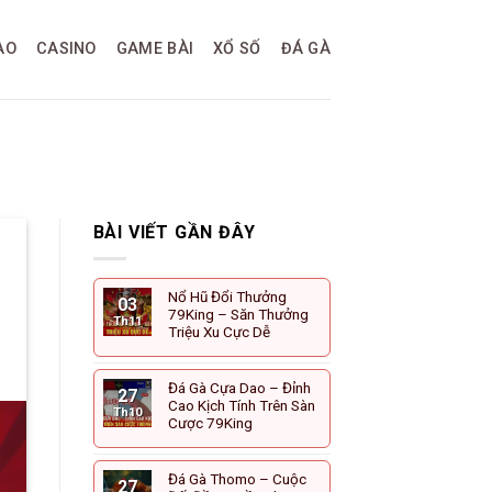
AO
CASINO
GAME BÀI
XỔ SỐ
ĐÁ GÀ
BÀI VIẾT GẦN ĐÂY
Nổ Hũ Đổi Thưởng
03
79King – Săn Thưởng
Th11
Triệu Xu Cực Dễ
Đá Gà Cựa Dao – Đỉnh
27
Cao Kịch Tính Trên Sàn
Th10
Cược 79King
Đá Gà Thomo – Cuộc
27