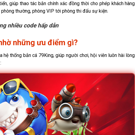
tiến, giúp thao tác bắn chính xác đồng thời cho phép khách hàng
 phòng thường, phòng VIP tới phòng thi đấu sự kiện.
ng nhiều code hấp dẫn
 nhờ những ưu điểm gì?
 hệ thống bắn cá 79King, giúp người chơi, hội viên luôn hài lòng
: