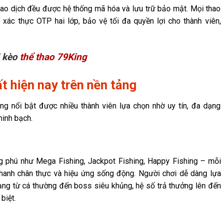
giao dịch đều được hệ thống mã hóa và lưu trữ bảo mật. Mọi thao
a xác thực OTP hai lớp, bảo vệ tối đa quyền lợi cho thành viên,
i kèo
thể thao 79King
t hiện nay trên nền tảng
g nổi bật được nhiều thành viên lựa chọn nhờ uy tín, đa dạng
minh bạch.
ng phú như Mega Fishing, Jackpot Fishing, Happy Fishing – mỗi
hanh chân thực và hiệu ứng sống động. Người chơi dễ dàng lựa
ng từ cá thường đến boss siêu khủng, hệ số trả thưởng lên đến
biệt.