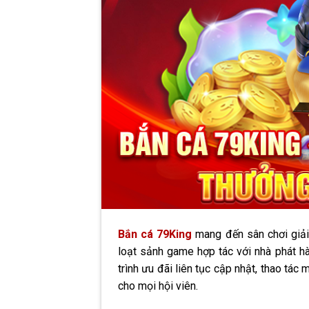
Bắn cá 79King
mang đến sân chơi giải 
loạt sảnh game hợp tác với nhà phát h
trình ưu đãi liên tục cập nhật, thao tác
cho mọi hội viên.