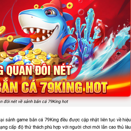
n đôi nét về sảnh bắn cá 79King hot
i sảnh game bắn cá 79King đều được cập nhật liên tục về hiệu
ạng cấp độ thử thách phù hợp với người chơi mới lẫn cao thủ lâu