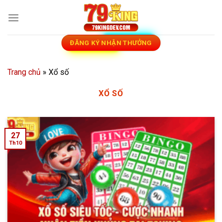
Chuyển
đến
nội
dung
ĐĂNG KÝ NHẬN THƯỞNG
Trang chủ
»
Xổ số
XỔ SỐ
27
Th10