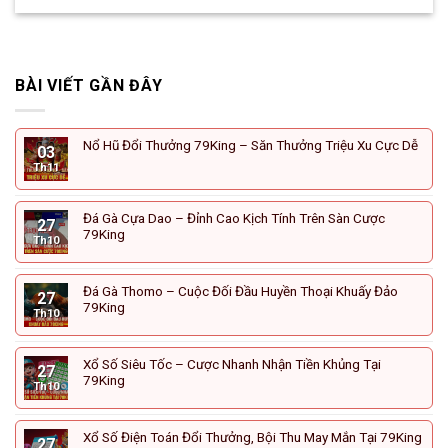
BÀI VIẾT GẦN ĐÂY
Nổ Hũ Đổi Thưởng 79King – Săn Thưởng Triệu Xu Cực Dễ
03
Th11
Đá Gà Cựa Dao – Đỉnh Cao Kịch Tính Trên Sàn Cược
27
79King
Th10
Đá Gà Thomo – Cuộc Đối Đầu Huyền Thoại Khuấy Đảo
27
79King
Th10
Xổ Số Siêu Tốc – Cược Nhanh Nhận Tiền Khủng Tại
27
79King
Th10
Xổ Số Điện Toán Đổi Thưởng, Bội Thu May Mắn Tại 79King
27