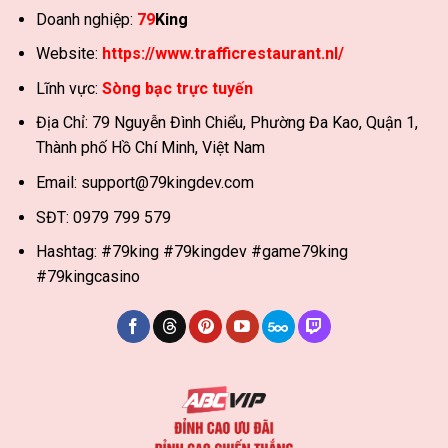
Doanh nghiệp:
79
King
Website:
https://www.trafficrestaurant.nl/
Lĩnh vực:
Sòng bạc trực tuyến
Địa Chỉ: 79 Nguyễn Đình Chiểu, Phường Đa Kao, Quận 1,
Thành phố Hồ Chí Minh, Việt Nam
Email:
support@79kingdev.com
SĐT: 0979 799 579
Hashtag: #79king #79kingdev #game79king
#79kingcasino