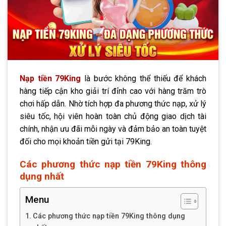
Nạp tiền 79King
là bước không thể thiếu để khách
hàng tiếp cận kho giải trí đỉnh cao với hàng trăm trò
chơi hấp dẫn. Nhờ tích hợp đa phương thức nạp, xử lý
siêu tốc, hội viên hoàn toàn chủ động giao dịch tài
chính, nhận ưu đãi mỗi ngày và đảm bảo an toàn tuyệt
đối cho mọi khoản tiền gửi tại 79King.
Các phương thức nạp tiền 79King thông
dụng nhất
Menu
Các phương thức nạp tiền 79King thông dụng