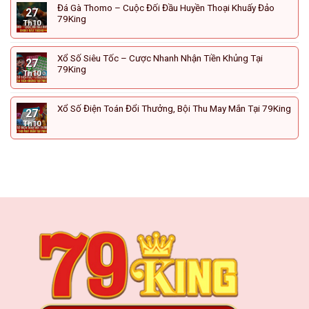
Đá Gà Thomo – Cuộc Đối Đầu Huyền Thoại Khuấy Đảo
27
79King
Th10
Xổ Số Siêu Tốc – Cược Nhanh Nhận Tiền Khủng Tại
27
79King
Th10
Xổ Số Điện Toán Đổi Thưởng, Bội Thu May Mắn Tại 79King
27
Th10