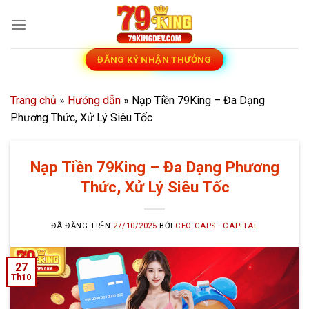
Chuyển
đến
nội
dung
ĐĂNG KÝ NHẬN THƯỞNG
Trang chủ
»
Hướng dẫn
»
Nạp Tiền 79King – Đa Dạng
Phương Thức, Xử Lý Siêu Tốc
Nạp Tiền 79King – Đa Dạng Phương
Thức, Xử Lý Siêu Tốc
ĐÃ ĐĂNG TRÊN
27/10/2025
BỞI
CEO CAPS - CAPITAL
27
Th10