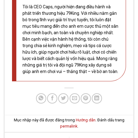
Tôi là CEO Caps, người hiện đang điều hành và
phát triển thương hiệu 79King. Với nhiều năm gắn
bó trong lĩnh vực giải trí trực tuyến, tôi luôn đặt
mục tiêu mang đến cho anh em cược thủ một sân
chơi minh bạch, an toàn và chuyên nghiệp nhất.
Bên cạnh việc vận hành hệ thống, tôi còn chú
trọng chia sẻ kinh nghiệm, mẹo và tips cá cược
hữu ích, giúp người chơi hiểu rõ luật, chơi có chiến
lược và biết cách quản lý vốn hiệu quả. Mong rằng
những giá trị tôi và đội ngũ 79King xây dựng sẽ
giúp anh em chơi vui – thắng thật – về bờ an toàn.
Mục nhập này đã được đăng trong
Hướng dẫn
. Đánh dấu trang
permalink
.