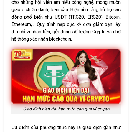
cho những hội viên am hiểu công nghệ, mong muốn
giao dịch ẩn danh, toàn cầu. Hiện nền tảng hỗ trợ các
đồng phổ biến như USDT (TRC20, ERC20), Bitcoin,
Ethereum,… Quy trình nạp cực kỳ đơn giản: bạn lấy
địa chỉ ví nhận tiền, gửi đúng số lượng Crypto và chờ
hệ thống xác nhận blockchain.
Giao dịch hiện đại hạn mức cao qua ví crypto
Ưu điểm của phương thức này là giao dịch gần như