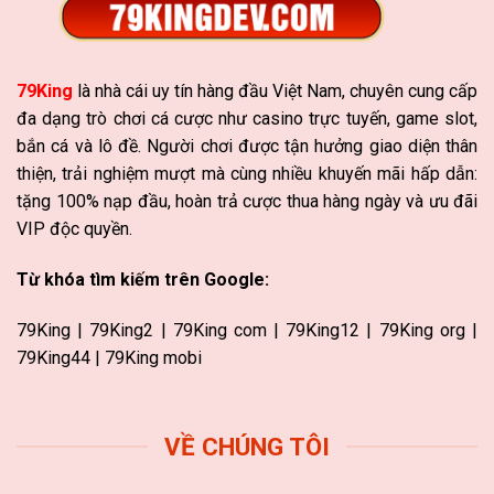
79King
là nhà cái uy tín hàng đầu Việt Nam, chuyên cung cấp
đa dạng trò chơi cá cược như casino trực tuyến, game slot,
bắn cá và lô đề. Người chơi được tận hưởng giao diện thân
thiện, trải nghiệm mượt mà cùng nhiều khuyến mãi hấp dẫn:
tặng 100% nạp đầu, hoàn trả cược thua hàng ngày và ưu đãi
VIP độc quyền.
Từ khóa tìm kiếm trên Google:
79King | 79King2 | 79King com | 79King12 | 79King org |
79King44 | 79King mobi
VỀ CHÚNG TÔI