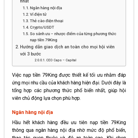
nhất
Ngân hàng nội địa
Ví điện tử
Thẻ cào điện thoại
Crypto/USDT
So sánh ưu – nhược điểm của từng phương thức
nạp tiền 79King
Hướng dẫn giao dịch an toàn cho mọi hội viên
với 3 bước
CEO Caps – Capital
Việc nạp tiền 79King được thiết kế tối ưu nhằm đáp
ứng mọi nhu cầu của khách hàng hiện đại. Dưới đây là
tổng hợp các phương thức phổ biến nhất, giúp hội
viên chủ động lựa chọn phù hợp.
Ngân hàng nội địa
Hầu hết khách hàng đều ưu tiên nạp tiền 79King
thông qua ngân hàng nội địa nhờ mức độ phổ biến,
thao tác quen thuộc và độ an toàn cao. Khi chọn