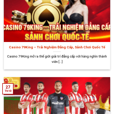
Casino 79King – Trải Nghiệm Đẳng Cấp, Sảnh Chơi Quốc Tế
Casino 79King mở ra thế giới giải trí đẳng cấp với hàng nghìn thành
viên [...]
27
Th10