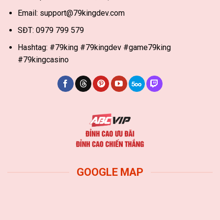
Email:
support@79kingdev.com
SĐT: 0979 799 579
Hashtag: #79king #79kingdev #game79king
#79kingcasino
GOOGLE MAP