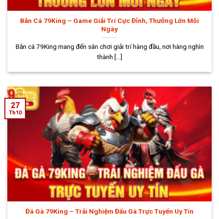
Bắn Cá 79King – Game Giải Trí Cực Đỉnh, Thưởng Lớn Mỗi
Ngày
Bắn cá 79King mang đến sân chơi giải trí hàng đầu, nơi hàng nghìn
thành [...]
27
Th10
Đá Gà 79King – Trải Nghiệm Đấu Gà Trực Tuyến Uy Tín