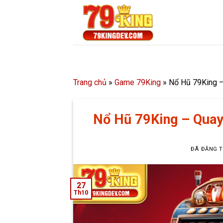
Chuyển
đến
nội
dung
Trang chủ
»
Game 79King
»
Nổ Hũ 79King 
Nổ Hũ 79King – Qua
ĐÃ ĐĂNG 
27
Th10