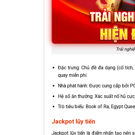
Trải nghi
Đặc trưng: Chủ đề đa dạng (cổ tích, 
quay miễn phí.
Nhà phát hành: Được cung cấp bởi PG
Hệ số ăn thưởng: Xác suất nổ hũ cực 
Trò tiêu biểu: Book of Ra, Egypt Que
Jackpot lũy tiến
Jackpot lũy tiến là điểm nhấn tạo nên s