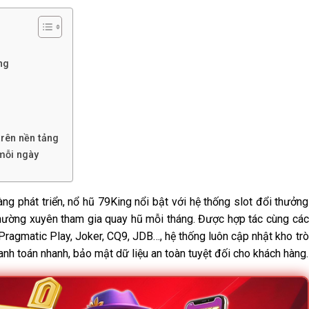
ng
trên nền tảng
 mỗi ngày
ng phát triển, nổ hũ 79King nổi bật với hệ thống slot đổi thưởng
thường xuyên tham gia quay hũ mỗi tháng. Được hợp tác cùng các
Pragmatic Play, Joker, CQ9, JDB…, hệ thống luôn cập nhật kho trò
hanh toán nhanh, bảo mật dữ liệu an toàn tuyệt đối cho khách hàng.