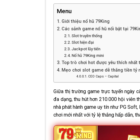
Menu
Giới thiệu nổ hũ 79King
Các sảnh game nổ hũ nổi bật tại 79Ki
Slot truyền thống
Slot hiện đại
Jackpot lũy tiến
Nổ hũ 79King mini
Top trò chơi hot được yêu thích nhất 
Mẹo chơi slot game dễ thắng tiền tỷ
CEO Caps – Capital
Giữa thị trường game trực tuyến ngày cà
đa dạng, thu hút hơn 210.000 hội viên 
nhà phát hành game uy tín như PG Soft, 
chơi mới nhất với tỷ lệ thắng hấp dẫn, t