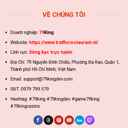
VỀ CHÚNG TÔI
Doanh nghiệp:
79
King
Website:
https://www.trafficrestaurant.nl/
Lĩnh vực:
Sòng bạc trực tuyến
Địa Chỉ: 79 Nguyễn Đình Chiểu, Phường Đa Kao, Quận 1,
Thành phố Hồ Chí Minh, Việt Nam
Email:
support@79kingdev.com
SĐT: 0979 799 579
Hashtag: #79king #79kingdev #game79king
#79kingcasino