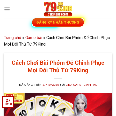
Chuyển
đến
nội
dung
ĐĂNG KÝ NHẬN THƯỞNG
Trang chủ
»
Game bài
»
Cách Chơi Bài Phỏm Để Chinh Phục
Mọi Đối Thủ Từ 79King
Cách Chơi Bài Phỏm Để Chinh Phục
Mọi Đối Thủ Từ 79King
ĐÃ ĐĂNG TRÊN
27/10/2025
BỞI
CEO CAPS - CAPITAL
27
Th10