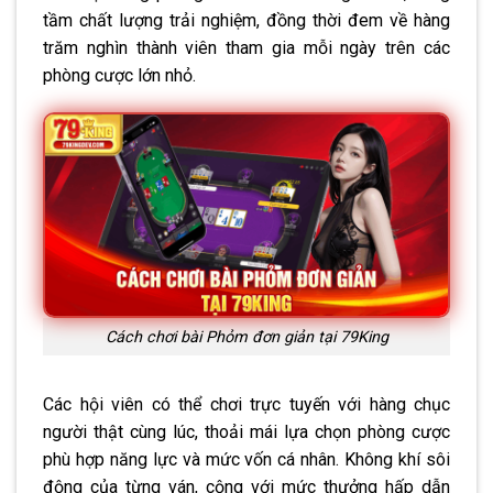
tầm chất lượng trải nghiệm, đồng thời đem về hàng
trăm nghìn thành viên tham gia mỗi ngày trên các
phòng cược lớn nhỏ.
Cách chơi bài Phỏm đơn giản tại 79King
Các hội viên có thể chơi trực tuyến với hàng chục
người thật cùng lúc, thoải mái lựa chọn phòng cược
phù hợp năng lực và mức vốn cá nhân. Không khí sôi
động của từng ván, cộng với mức thưởng hấp dẫn