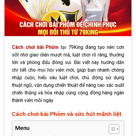
Cách chơi bài Phỏm
tại 79King đang tạo nên cơn
sốt nhờ giao diện mượt mà, luật chơi rõ ràng, thưởng
lớn và phòng đấu đông vui. Bài viết này hướng dẫn
chi tiết cho mọi hội viên mới, giúp bạn nhanh chóng
nhập cuộc, hiểu sâu luật chơi, chủ động sử dụng
thuật ngữ, vận dụng chiến thuật để nâng cao xác suất
chiến thắng và hòa nhập cùng cộng đồng hàng ngàn
thành viên mỗi ngày.
Cách chơi bài Phỏm và sức hút mãnh liệt
Menu