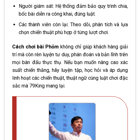
Người giám sát: Hệ thống đảm bảo quy trình chia,
bốc bài diễn ra công khai, đúng luật.
Các thành viên còn lại: Theo dõi, phân tích và lựa
chọn chiến thuật phù hợp ở từng lượt chơi.
Cách chơi bài Phỏm
không chỉ giúp khách hàng giải
trí mà còn rèn luyện tư duy, phán đoán và bản lĩnh trên
mọi bàn đấu thực thụ. Nếu bạn muốn nâng cao xác
suất chiến thắng, hãy luyện tập, học hỏi và áp dụng
linh hoạt các chiến thuật, thuật ngữ cùng luật chơi đặc
sắc mà 79King mang lại.